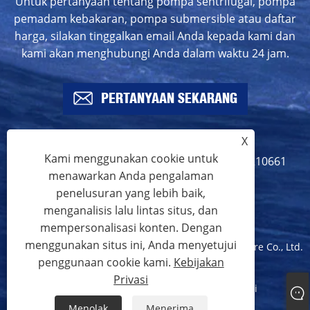
Untuk pertanyaan tentang pompa sentrifugal, pompa
pemadam kebakaran, pompa submersible atau daftar
harga, silakan tinggalkan email Anda kepada kami dan
kami akan menghubungi Anda dalam waktu 24 jam.
PERTANYAAN SEKARANG
X
Kami menggunakan cookie untuk
info@crownspump.com
+86-18217210661
menawarkan Anda pengalaman
+86-18217210661
penelusuran yang lebih baik,
menganalisis lalu lintas situs, dan
mempersonalisasi konten. Dengan
menggunakan situs ini, Anda menyetujui
Hak Cipta © 2024 Shanghai Crowns Pump Manufacture Co., Ltd.
penggunaan cookie kami.
Kebijakan
Semua Hak Dilindungi Undang-undang.
Privasi
Links
Sitemap
RSS
XML
Kebijakan Privasi
Menolak
Menerima