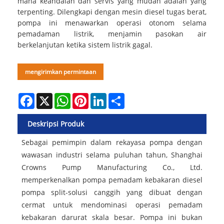
mana keandalan dan servis yang mudah adalah yang
terpenting. Dilengkapi dengan mesin diesel tugas berat,
pompa ini menawarkan operasi otonom selama
pemadaman listrik, menjamin pasokan air
berkelanjutan ketika sistem listrik gagal.
mengirimkan permintaan
Facebook
X
WhatsApp
Pinterest
LinkedIn
Share
Deskripsi Produk
Sebagai pemimpin dalam rekayasa pompa dengan
wawasan industri selama puluhan tahun, Shanghai
Crowns Pump Manufacturing Co., Ltd.
memperkenalkan pompa pemadam kebakaran diesel
pompa split-solusi canggih yang dibuat dengan
cermat untuk mendominasi operasi pemadam
kebakaran darurat skala besar. Pompa ini bukan