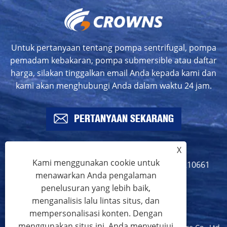
Untuk pertanyaan tentang pompa sentrifugal, pompa
pemadam kebakaran, pompa submersible atau daftar
harga, silakan tinggalkan email Anda kepada kami dan
kami akan menghubungi Anda dalam waktu 24 jam.
PERTANYAAN SEKARANG
X
Kami menggunakan cookie untuk
info@crownspump.com
+86-18217210661
menawarkan Anda pengalaman
+86-18217210661
penelusuran yang lebih baik,
menganalisis lalu lintas situs, dan
mempersonalisasi konten. Dengan
menggunakan situs ini, Anda menyetujui