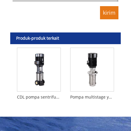
Produk-produk terkait
CDL pompa sentrifugal multistage vertikal
Pompa multistage yang direndam CDLK/CDLKF